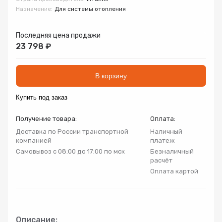
Запорно-регулирующая арматура
Назначение:
Для системы отопления
Товар
Товар
Товар
Авторизуясь, вы принимаете Пользовательское
Последняя цена продажи
Запчасти
соглашение и Политику конфиденциальности.
23 798 ₽
Нажимая «Оформить», вы принимаете
Нажимая «Заказать», вы принимаете
Нажимая «Купить», вы принимаете
Инсталляции
пользовательское соглашение
пользовательское соглашение
пользовательское соглашение
и
и
и
политику
политику
политику
В корзину
конфиденциальности
конфиденциальности
конфиденциальности
Коллекторные группы
Купить под заказ
Получение товара:
Оплата:
Котельное оборудование
Доставка по России транспортной
Наличный
компанией
платеж
Насосное оборудование
Самовывоз с 08:00 до 17:00 по мск
Безналичный
расчёт
Оплата картой
Крепеж
Предохранительная арматура
Описание: