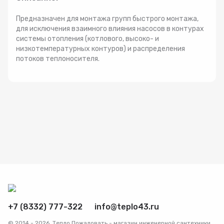
Радиаторы
Предназначен для монтажа групп быстрого монтажа,
для исключения взаимного влияния насосов в контурах
системы отопления (котлового, высоко- и
Системы фильтрации
низкотемпературных контуров) и распределения
потоков теплоносителя.
Трубы и фитинги
Комплекты оборудования для скважины
Комплект оборудования для отопления
+7 (8332) 777-322
info@teplo43.ru
© 2014 - 2026. Тепло Пожаловать - магазин инженерной сантехники