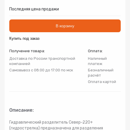
Запорно-регулирующая арматура
Последняя цена продажи
Товар
Товар
Товар
Авторизуясь, вы принимаете Пользовательское
Запчасти
соглашение и Политику конфиденциальности.
В корзину
Нажимая «Оформить», вы принимаете
Нажимая «Заказать», вы принимаете
Нажимая «Купить», вы принимаете
Инсталляции
Купить под заказ
пользовательское соглашение
пользовательское соглашение
пользовательское соглашение
и
и
и
политику
политику
политику
конфиденциальности
конфиденциальности
конфиденциальности
Получение товара:
Оплата:
Коллекторные группы
Доставка по России транспортной
Наличный
компанией
платеж
Самовывоз с 08:00 до 17:00 по мск
Безналичный
Котельное оборудование
расчёт
Оплата картой
Насосное оборудование
Крепеж
Описание:
Предохранительная арматура
Гидравлический разделитель Север-220+
(гидрострелка) предназначена для разделения