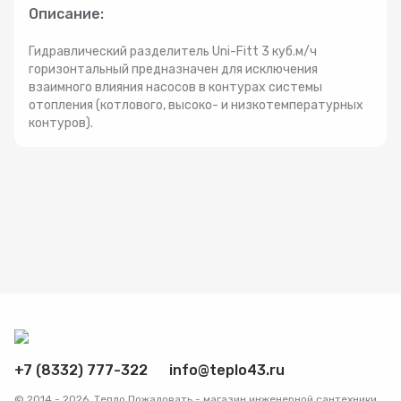
Описание:
Радиаторы
Гидравлический разделитель Uni-Fitt 3 куб.м/ч
горизонтальный предназначен для исключения
Системы фильтрации
взаимного влияния насосов в контурах системы
отопления (котлового, высоко- и низкотемпературных
контуров).
Трубы и фитинги
Комплекты оборудования для скважины
Комплект оборудования для отопления
+7 (8332) 777-322
info@teplo43.ru
© 2014 - 2026. Тепло Пожаловать - магазин инженерной сантехники