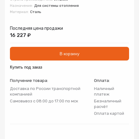
Запорно-регулирующая арматура
Назначение:
Для системы отопления
Товар
Товар
Товар
Материал:
Сталь
Авторизуясь, вы принимаете Пользовательское
Запчасти
соглашение и Политику конфиденциальности.
Последняя цена продажи
16 227 ₽
Нажимая «Оформить», вы принимаете
Нажимая «Заказать», вы принимаете
Нажимая «Купить», вы принимаете
Инсталляции
пользовательское соглашение
пользовательское соглашение
пользовательское соглашение
и
и
и
политику
политику
политику
конфиденциальности
конфиденциальности
конфиденциальности
В корзину
Коллекторные группы
Купить под заказ
Котельное оборудование
Получение товара:
Оплата:
Доставка по России транспортной
Наличный
Насосное оборудование
компанией
платеж
Самовывоз с 08:00 до 17:00 по мск
Безналичный
расчёт
Крепеж
Оплата картой
Предохранительная арматура