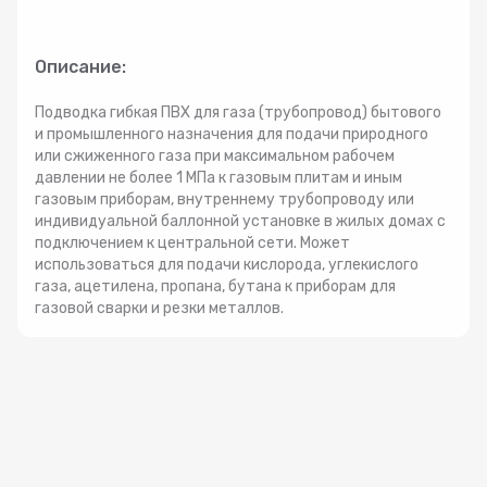
Радиаторы
Описание:
Системы фильтрации
Подводка гибкая ПВХ для газа (трубопровод) бытового
и промышленного назначения для подачи природного
Трубы и фитинги
или сжиженного газа при максимальном рабочем
давлении не более 1 МПа к газовым плитам и иным
газовым приборам, внутреннему трубопроводу или
Комплекты оборудования для скважины
индивидуальной баллонной установке в жилых домах с
подключением к центральной сети. Может
использоваться для подачи кислорода, углекислого
Комплект оборудования для отопления
газа, ацетилена, пропана, бутана к приборам для
газовой сварки и резки металлов.