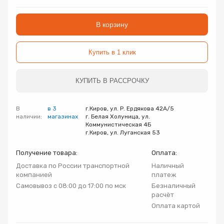
Запорно-регулирующая арматура
Товар
Товар
Товар
В корзину
Авторизуясь, вы принимаете Пользовательское
Запчасти
соглашение и Политику конфиденциальности.
Купить в 1 клик
Нажимая «Оформить», вы принимаете
Нажимая «Заказать», вы принимаете
Нажимая «Купить», вы принимаете
Инсталляции
пользовательское соглашение
пользовательское соглашение
пользовательское соглашение
и
и
и
политику
политику
политику
конфиденциальности
конфиденциальности
конфиденциальности
КУПИТЬ В РАССРОЧКУ
Коллекторные группы
В
в 3
г.Киров, ул. Р. Ердякова 42А/5
наличии:
магазинах
г. Белая Холуница, ул.
Котельное оборудование
Коммунистическая 4Б
г.Киров, ул. Луганская 53
Насосное оборудование
Получение товара:
Оплата:
Доставка по России транспортной
Наличный
компанией
платеж
Крепеж
Самовывоз с 08:00 до 17:00 по мск
Безналичный
расчёт
Оплата картой
Предохранительная арматура