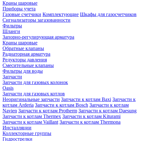
Краны шаровые
Приборы учета
Газовые счетчики
Комплектующие
Шкафы для газосчетчиков
Сигнализаторы загазованности
Фильтры
Шланги
Запорно-регулирующая арматура
Краны шаровые
Обратные клапаны
Радиаторная арматура
Редукторы давления
Смесительные клапаны
Фильтры для воды
Запчасти
Запчасти для газовых колонок
Oasis
Запчасти для газовых котлов
Неоригинальные запчасти
Запчасти к котлам Baxi
Запчасти к
котлам Arderia
Запчасти к котлам Bosch
Запчасти к котлам
Navien
Запчасти к котлам Protherm
Запчасти к котлам Daesung
Запчасти к котлам Thermex
Запчасти к котлам Kiturami
Запчасти к котлам Vaillant
Запчасти к котлам Thermona
Инсталляции
Коллекторные группы
Гидрострелки