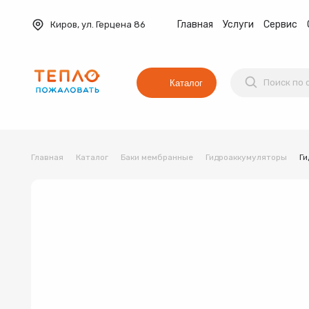
Главная
Услуги
Сервис
Киров, ул. Герцена 86
Каталог
Главная
Каталог
Баки мембранные
Гидроаккумуляторы
Ги
Баки мембранные
Вентиляция
Водонагреват
Коллекторные группы
Котельное оборудование
Водонагреватель
Трубы и фитинги
Комплекты оборудования для 
Котёл
Товар 1