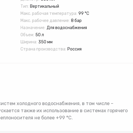
лектующие
Расширительные бак
Тип:
Вертикальный
Макс. рабочая температура:
99 °C
Товар
Товар
Товар
Макс. рабочее давление:
8 бар
Авторизуясь, вы принимаете Пользовательское
соглашение и Политику конфиденциальности.
Назначение:
Для водоснабжения
Объем:
50 л
Нажимая «Оформить», вы принимаете
Нажимая «Заказать», вы принимаете
Нажимая «Купить», вы принимаете
Ширина:
350 мм
пользовательское соглашение
пользовательское соглашение
пользовательское соглашение
и
и
и
политику
политику
политику
Страна производства:
Россия
конфиденциальности
конфиденциальности
конфиденциальности
истем холодного водоснабжения, в том числе –
ускается также их использование в системах горячего
еплоносителя не более +99 °C.