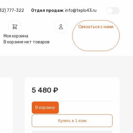
32) 777-322
Отдел продаж
:
info@teplo43.ru
Связаться с нами
Моя корзина
В корзине нет товаров
ура
Запчасти
Инсталляции
арматура
Радиаторы
Системы фильтрации
5 480 ₽
В корзину
Купить в 1 клик