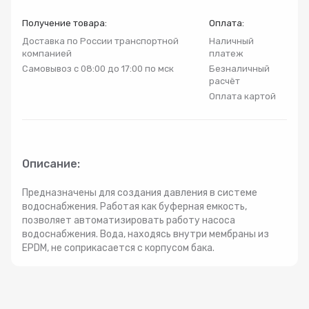
Радиаторы
Получение товара:
Оплата:
Доставка по России транспортной
Наличный
компанией
платеж
Системы фильтрации
Самовывоз с 08:00 до 17:00 по мск
Безналичный
расчёт
Трубы и фитинги
Оплата картой
Комплекты оборудования для скважины
Описание:
Комплект оборудования для отопления
Предназначены для создания давления в системе
водоснабжения. Работая как буферная емкость,
позволяет автоматизировать работу насоса
водоснабжения. Вода, находясь внутри мембраны из
EPDM, не соприкасается с корпусом бака.